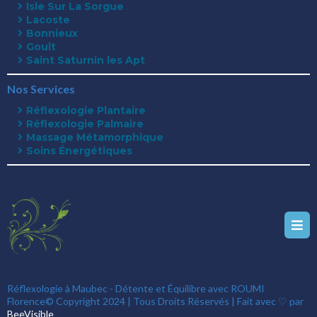
Isle Sur La Sorgue
Lacoste
Bonnieux
Goult
Saint Saturnin les Apt
Nos Services
Réflexologie Plantaire
Réflexologie Palmaire
Massage Métamorphique
Soins Énergétiques
Réflexologie à Maubec - Détente et Équilibre avec ROUMI
Florence© Copyright 2024 | Tous Droits Réservés | Fait avec ♡ par
BeeVisible