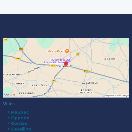
Villes
Maubec
Oppède
Gordes
Cavaillon